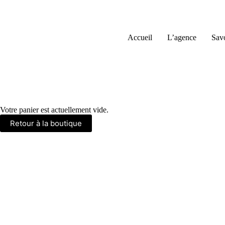
Passer
au
contenu
Accueil
L’agence
Savo
Votre panier est actuellement vide.
Retour à la boutique