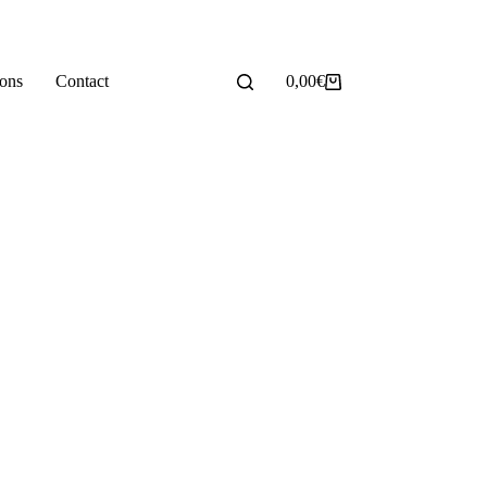
ions
Contact
0,00
€
Panier
d’achat